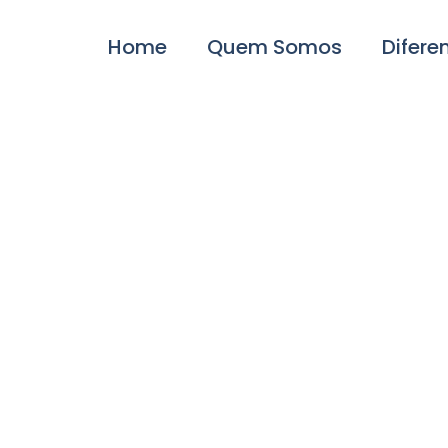
Home
Quem Somos
Difere
sidencial Geriátrico
Alto Padrão